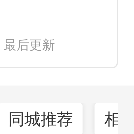
:08 最后更新
同城推荐
相