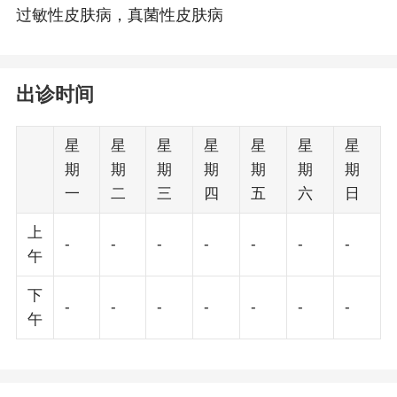
过敏性皮肤病，真菌性皮肤病
出诊时间
星
星
星
星
星
星
星
期
期
期
期
期
期
期
一
二
三
四
五
六
日
上
-
-
-
-
-
-
-
午
下
-
-
-
-
-
-
-
午