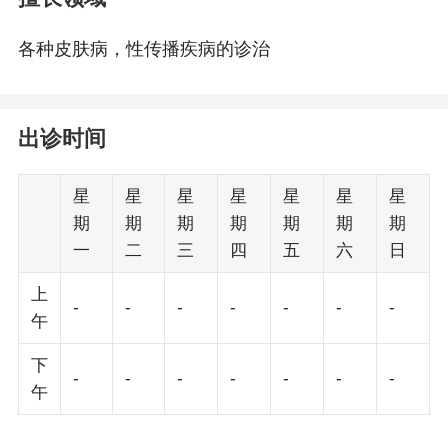
各种皮肤病，性传播疾病的诊治
出诊时间
星
星
星
星
星
星
星
期
期
期
期
期
期
期
一
二
三
四
五
六
日
上
-
-
-
-
-
-
-
午
下
-
-
-
-
-
-
-
午