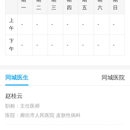
一
二
三
四
五
六
日
上
-
-
-
-
-
-
-
午
下
-
-
-
-
-
-
-
午
同城医生
同城医院
赵桂云
职称：主任医师
医院：廊坊市人民医院 皮肤性病科