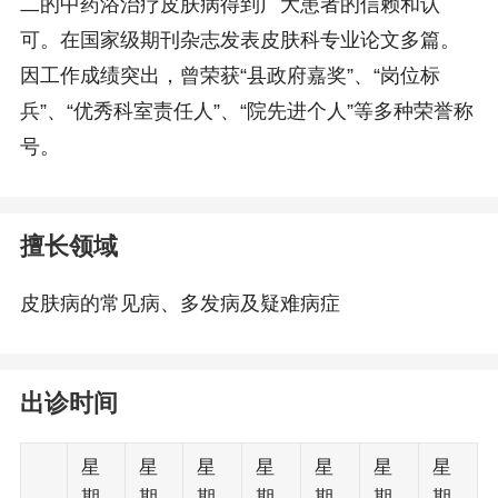
二的中药浴治疗皮肤病得到广大患者的信赖和认
可。在国家级期刊杂志发表皮肤科专业论文多篇。
因工作成绩突出，曾荣获“县政府嘉奖”、“岗位标
兵”、“优秀科室责任人”、“院先进个人”等多种荣誉称
号。
擅长领域
皮肤病的常见病、多发病及疑难病症
出诊时间
星
星
星
星
星
星
星
期
期
期
期
期
期
期