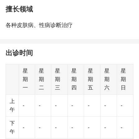
擅长领域
各种皮肤病、性病诊断治疗
出诊时间
星
星
星
星
星
星
星
期
期
期
期
期
期
期
一
二
三
四
五
六
日
上
-
-
-
-
-
-
-
午
下
-
-
-
-
-
-
-
午