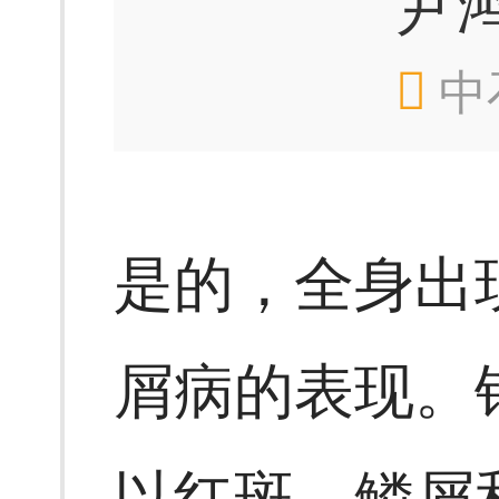
尹
中
是的，全身出
屑病的表现。
以红斑、鳞屑