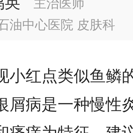
鸿英
主治医师
石油中心医院 皮肤科
现小红点类似鱼鳞
银屑病是一种慢性
和瘙痒为特征。建